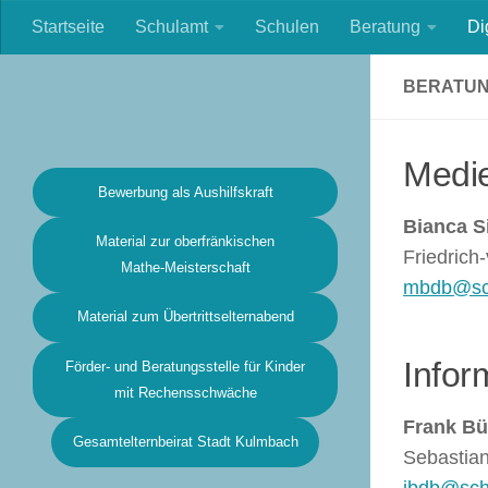
Startseite
Schulamt
Schulen
Beratung
Di
Zum Inhalt springen
BERATUNG
Medi
Bewerbung als Aushilfskraft
Bianca 
Material zur oberfränkischen
Friedrich
Mathe-Meisterschaft
mbdb@sch
Material zum Übertrittselternabend
Infor
Förder- und Beratungsstelle für Kinder
mit Rechensschwäche
Frank B
Gesamtelternbeirat Stadt Kulmbach
Sebastian