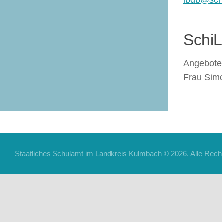
ibdb@sch
Schi
Angebote 
Frau Sim
Staatliches Schulamt im Landkreis Kulmbach © 2026. Alle Recht