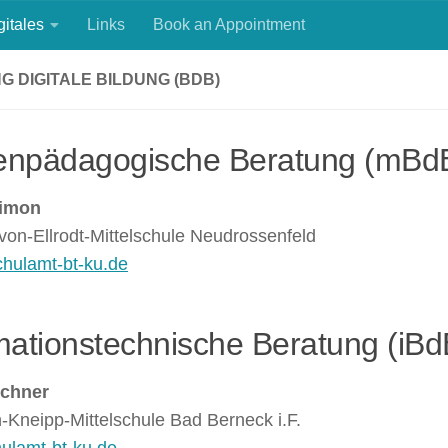
gitales
Links
Book an Appointment
 DIGITALE BILDUNG (BDB)
enpädagogische Beratung (mBdB
Simon
-von-Ellrodt-Mittelschule Neudrossenfeld
ulamt-bt-ku.de
mationstechnische Beratung (iBd
üchner
-Kneipp-Mittelschule Bad Berneck i.F.